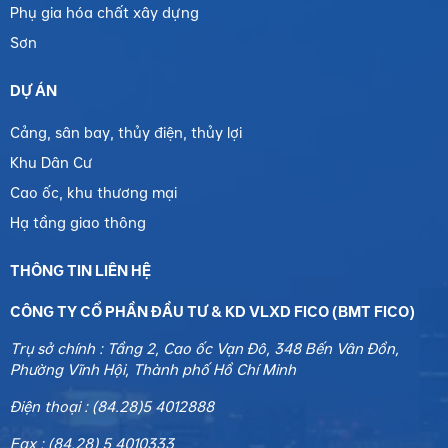
Phụ gia hóa chất xây dựng
Sơn
DỰ ÁN
Cảng, sân bay, thủy điện, thủy lợi
Khu Dân Cư
Cao ốc, khu thương mại
Hạ tầng giao thông
THÔNG TIN LIÊN HỆ
CÔNG TY CỔ PHẦN ĐẦU TƯ & KD VLXD FICO (BMT FICO)
Trụ sở chính : Tầng 2, Cao ốc Vạn Đô, 348 Bến Vân Đồn,
Phường Vĩnh Hội, Thành phố Hồ Chí Minh
Điện thoại : (84.28)5 4012888
Fax : (84.28) 5 4010333